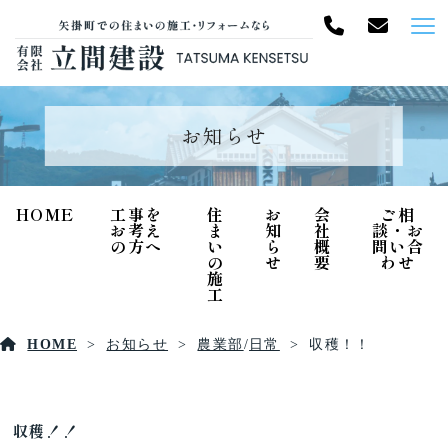
お知らせ
HOME
工事を
住
お
会
ご相
お考え
ま
知
社
談・お
の方へ
い
ら
概
問い合
の
せ
要
わせ
施
工
HOME
お知らせ
農業部
/
日常
収穫！！
収穫！！