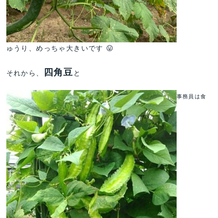
ゅうり、めっちゃ大きいです 😛
四角豆
それから、
と
事務員は食