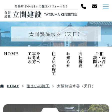
太陽熱温水器（天日）
HOME
工事を
住
お
会
ご相
お考え
ま
知
社
談・お
の方へ
い
ら
概
問い合
の
せ
要
わせ
施
工
HOME
住まいの施工
太陽熱温水器（天日）