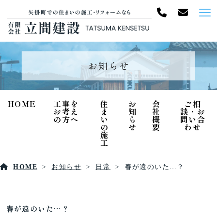
お知らせ
HOME
工事を
住
お
会
ご相
お考え
ま
知
社
談・お
の方へ
い
ら
概
問い合
の
せ
要
わせ
施
工
HOME
お知らせ
日常
春が遠のいた…？
春が遠のいた…？