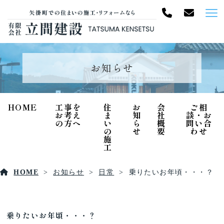
お知らせ
HOME
工事を
住
お
会
ご相
お考え
ま
知
社
談・お
の方へ
い
ら
概
問い合
の
せ
要
わせ
施
工
HOME
お知らせ
日常
乗りたいお年頃・・・？
乗りたいお年頃・・・？