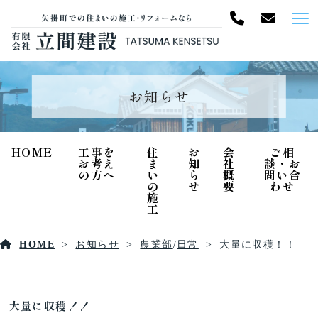
お知らせ
HOME
工事を
住
お
会
ご相
お考え
ま
知
社
談・お
の方へ
い
ら
概
問い合
の
せ
要
わせ
施
工
HOME
お知らせ
農業部
/
日常
大量に収穫！！
大量に収穫！！