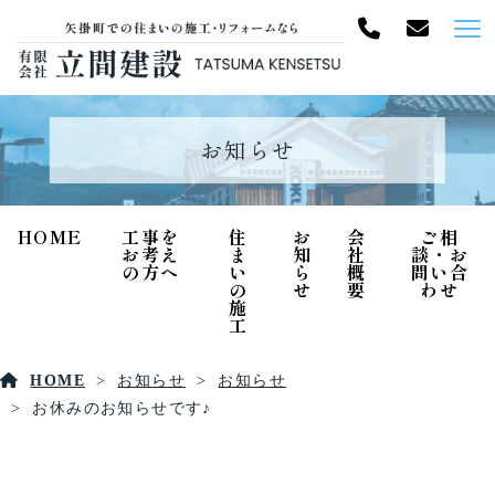
お知らせ
HOME
工事を
住
お
会
ご相
お考え
ま
知
社
談・お
の方へ
い
ら
概
問い合
の
せ
要
わせ
施
工
HOME
お知らせ
お知らせ
お休みのお知らせです♪