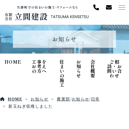
お知らせ
HOME
工事を
住
お
会
ご相
お考え
ま
知
社
談・お
の方へ
い
ら
概
問い合
の
せ
要
わせ
施
工
HOME
お知らせ
農業部
/
お知らせ
/
日常
新玉ねぎ収穫しました