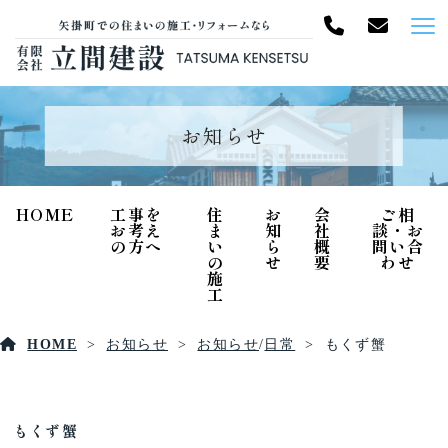
お知らせ
HOME
工事を
住
お
会
ご相
お考え
ま
知
社
談・お
の方へ
い
ら
概
問い合
の
せ
要
わせ
施
工
HOME
お知らせ
お知らせ
/
日常
もくず蟹
もくず蟹