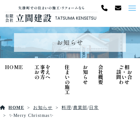
お知らせ
HOME
工事を
住
お
会
ご相
お考え
ま
知
社
談・お
の方へ
い
ら
概
問い合
の
せ
要
わせ
施
工
HOME
お知らせ
料理
/
農業部
/
日常
✨Merry Christmas✨