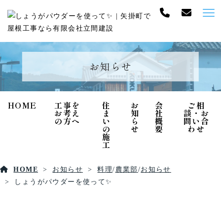
お知らせ
HOME
工事を
住
お
会
ご相
お考え
ま
知
社
談・お
の方へ
い
ら
概
問い合
の
せ
要
わせ
施
工
HOME
お知らせ
料理
/
農業部
/
お知らせ
しょうがパウダーを使って✨