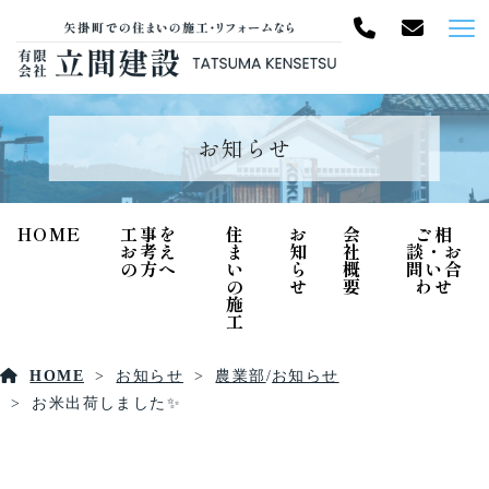
お知らせ
HOME
工事を
住
お
会
ご相
お考え
ま
知
社
談・お
の方へ
い
ら
概
問い合
の
せ
要
わせ
施
工
HOME
お知らせ
農業部
/
お知らせ
お米出荷しました✨