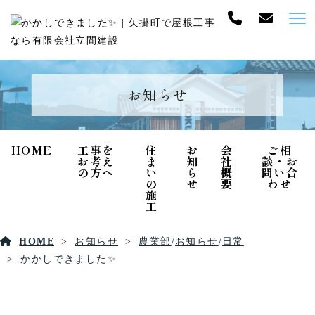
お知らせ
HOME
工事を
住
お
会
ご相
お考え
ま
知
社
談・お
の方へ
い
ら
概
問い合
の
せ
要
わせ
施
工
HOME
お知らせ
農業部
/
お知らせ
/
日常
かかしできました✨