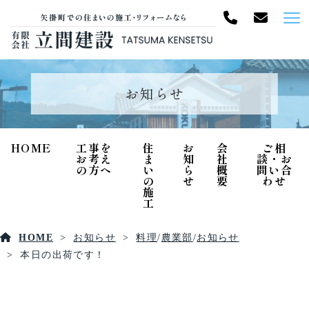
お知らせ
HOME
工事を
住
お
会
ご相
お考え
ま
知
社
談・お
の方へ
い
ら
概
問い合
の
せ
要
わせ
施
工
HOME
お知らせ
料理
/
農業部
/
お知らせ
本日の出荷です！