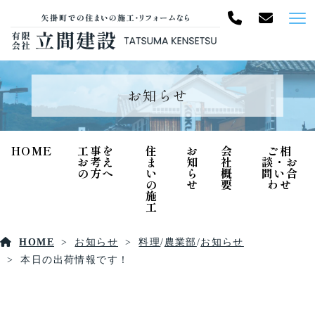
お知らせ
HOME
工事を
住
お
会
ご相
お考え
ま
知
社
談・お
の方へ
い
ら
概
問い合
の
せ
要
わせ
施
工
HOME
お知らせ
料理
/
農業部
/
お知らせ
本日の出荷情報です！